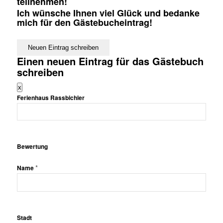
teilnehmen!
Ich wünsche Ihnen viel Glück und bedanke
mich für den Gästebucheintrag!
Einen neuen Eintrag für das Gästebuch
schreiben
Dieses
x
Formular
Ferienhaus Rassbichler
ausblenden
Bewertung
*
Name
Stadt