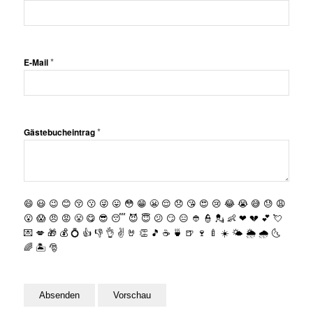
*
E-Mail
*
Gästebucheintrag
😄
😃
😉
😊
😚
😗
😜
😛
😳
😁
😬
😌
😞
😘
😍
😢
😂
😭
😅
😓
😩
😮
😱
😠
😡
😤
😋
😎
😴
😈
😇
😕
😏
😑
👲
👮
💂
👶
❤
💔
💕
💘
💌
💋
🎁
💰
💍
👍
👎
👌
✌️
🤘
👏
🎵
☕️
🍵
🍺
🍷
🍼
☀️
🌤
🌦
🌧
🌜
🌈
🏝
🎅