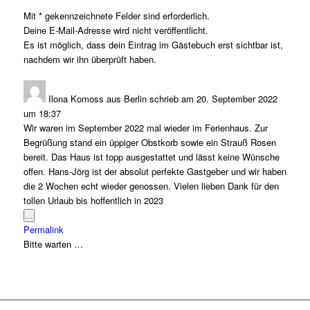
Mit * gekennzeichnete Felder sind erforderlich.
Deine E-Mail-Adresse wird nicht veröffentlicht.
Es ist möglich, dass dein Eintrag im Gästebuch erst sichtbar ist,
nachdem wir ihn überprüft haben.
Ilona Komoss
aus
Berlin
schrieb am
20. September 2022
um
18:37
Wir waren im September 2022 mal wieder im Ferienhaus. Zur
Begrüßung stand ein üppiger Obstkorb sowie ein Strauß Rosen
bereit. Das Haus ist topp ausgestattet und lässt keine Wünsche
offen. Hans-Jörg ist der absolut perfekte Gastgeber und wir haben
die 2 Wochen echt wieder genossen. Vielen lieben Dank für den
tollen Urlaub bis hoffentlich in 2023
Diese
...
Metabox
Permalink
ein-/ausblenden.
Bitte warten …