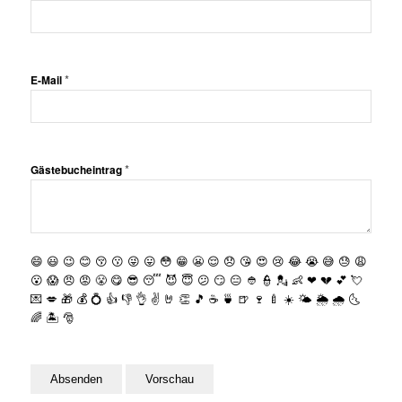
*
E-Mail
*
Gästebucheintrag
😄
😃
😉
😊
😚
😗
😜
😛
😳
😁
😬
😌
😞
😘
😍
😢
😂
😭
😅
😓
😩
😮
😱
😠
😡
😤
😋
😎
😴
😈
😇
😕
😏
😑
👲
👮
💂
👶
❤
💔
💕
💘
💌
💋
🎁
💰
💍
👍
👎
👌
✌️
🤘
👏
🎵
☕️
🍵
🍺
🍷
🍼
☀️
🌤
🌦
🌧
🌜
🌈
🏝
🎅