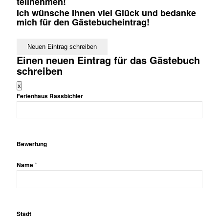
teilnehmen!
Ich wünsche Ihnen viel Glück und bedanke
mich für den Gästebucheintrag!
Einen neuen Eintrag für das Gästebuch
schreiben
Dieses
x
Formular
Ferienhaus Rassbichler
ausblenden
Bewertung
*
Name
Stadt