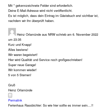
Mit * gekennzeichnete Felder sind erforderlich.
Deine E-Mail-Adresse wird nicht veröffentlicht.
Es ist möglich, dass dein Eintrag im Gästebuch erst sichtbar ist,
nachdem wir ihn überprüft haben.
Heinz Orlamünde
aus
NRW
schrieb am
6. November 2022
um
23:35
Kurz und Knapp!
Alles bestens!
Wir waren begeistert!
Hier wird Qualität und Service noch großgeschrieben!
Super neue Garage!
Wir kommen wieder!
5 von 5 Sternen!
Gruß
Heinz Orlamünde
Diese
...
Metabox
Permalink
ein-/ausblenden.
Ferienhaus Rassbichler:
So wie hier sollte es immer sein....!!