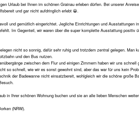
igen Urlaub bei Ihnen im schönen Grainau erleben dürfen. Bei unserer Anreis
fsbereit und gar nicht aufdringlich erlebt 😀.
bevoll und gemütlich eingerichtet. Jegliche Einrichtungen und Ausstattungen i
fehlt. Im Gegenteil, wir waren über die super komplette Ausstattung positiv ü
egen nicht so sonnig, dafür sehr ruhig und trotzdem zentral gelegen. Man ka
pitzbahn und den Bus nutzen.
enübergänge zwischen dem Flur und einigen Zimmern haben wir uns schnell 
t so schnell, wie wir es sonst gewohnt sind, aber das war für uns kein Prob
ltechnik der Badewanne nicht einsatzbereit, wohlgleich wir die schöne große
 Besuch.
ub in Ihrer schönen Wohnung buchen und sie an alle lieben Menschen weiteremp
Borken (NRW).