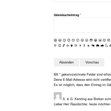
*
Gästebucheintrag
😄
😃
😉
😊
😚
😗
😜
😛
😳
😁
😬
😌
😞
🤘
👏
🎵
☕️
🍵
🍺
🍷
🍼
☀️
🌤
🌦
🌧
🌜

Mit * gekennzeichnete Felder sind erford
Deine E-Mail-Adresse wird nicht veröffen
Es ist möglich, dass dein Eintrag im Gä
S. & G. Kersting
aus
Borken
sch
Lieber Herr Rassbichler, heute möchten