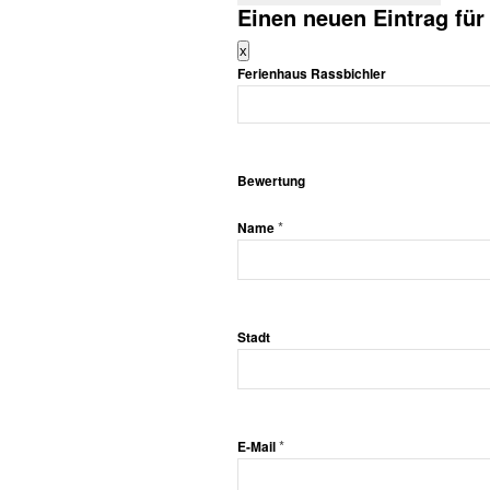
Einen neuen Eintrag fü
Dieses
x
Formular
Ferienhaus Rassbichler
ausblenden
Bewertung
*
Name
Stadt
*
E-Mail