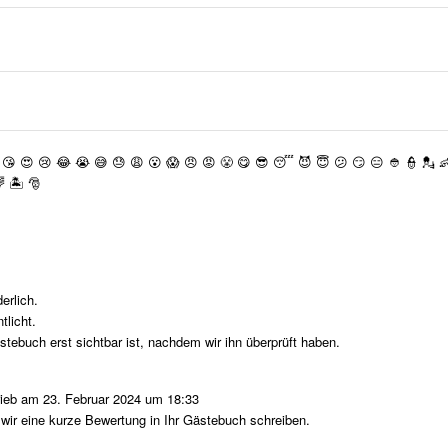
😘
😍
😢
😂
😭
😅
😓
😩
😮
😱
😠
😡
😤
😋
😎
😴
😈
😇
😕
😏
😑
👲
👮
💂


🏝
🎅
erlich.
tlicht.
stebuch erst sichtbar ist, nachdem wir ihn überprüft haben.
rieb am
23. Februar 2024
um
18:33
 wir eine kurze Bewertung in Ihr Gästebuch schreiben.