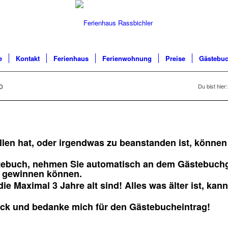
e
Kontakt
Ferienhaus
Ferienwohnung
Preise
Gästebu
o
Du bist hier:
llen hat, oder irgendwas zu beanstanden ist, könne
stebuch, nehmen Sie automatisch an dem Gästebuchge
n gewinnen können.
e Maximal 3 Jahre alt sind! Alles was älter ist, kan
ück und bedanke mich für den Gästebucheintrag!