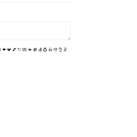

❤
💔
💕
💘
💌
💋
🎁
💰
💍
👍
👎
👌
✌️