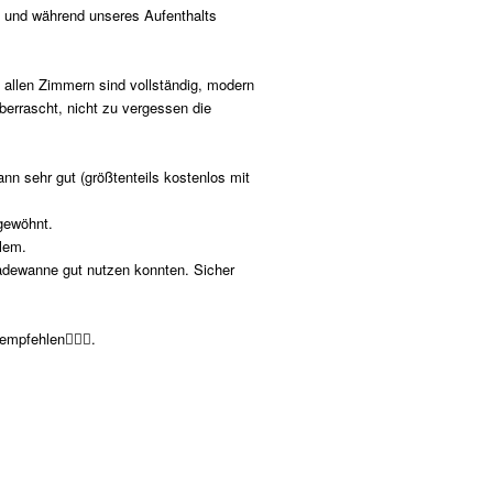
e und während unseres Aufenthalts
n allen Zimmern sind vollständig, modern
berrascht, nicht zu vergessen die
nn sehr gut (größtenteils kostenlos mit
gewöhnt.
lem.
 Badewanne gut nutzen konnten. Sicher
fehlen👩‍❤️‍👨.