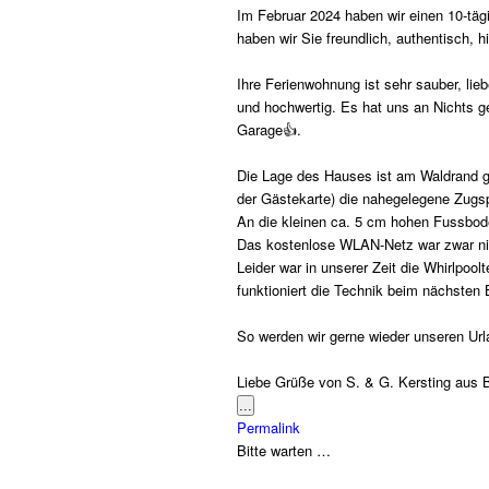
Im Februar 2024 haben wir einen 10-täg
haben wir Sie freundlich, authentisch, hil
Ihre Ferienwohnung ist sehr sauber, lie
und hochwertig. Es hat uns an Nichts ge
Garage👍.
Die Lage des Hauses ist am Waldrand gel
der Gästekarte) die nahegelegene Zugs
An die kleinen ca. 5 cm hohen Fussbod
Das kostenlose WLAN-Netz war zwar nich
Leider war in unserer Zeit die Whirlpoo
funktioniert die Technik beim nächsten
So werden wir gerne wieder unseren Urla
Liebe Grüße von S. & G. Kersting aus 
Diese
...
Metabox
Permalink
ein-/ausblenden.
Bitte warten …