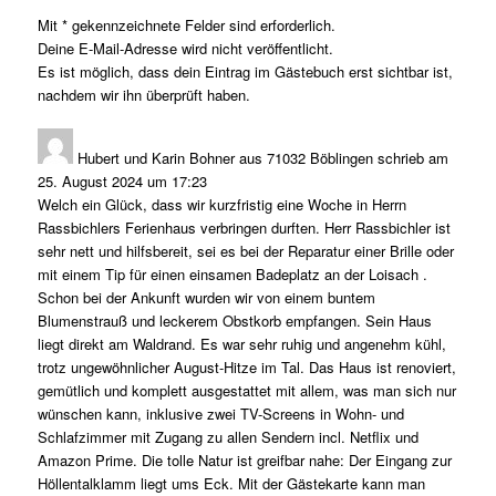
Mit * gekennzeichnete Felder sind erforderlich.
Deine E-Mail-Adresse wird nicht veröffentlicht.
Es ist möglich, dass dein Eintrag im Gästebuch erst sichtbar ist,
nachdem wir ihn überprüft haben.
Hubert und Karin Bohner
aus
71032 Böblingen
schrieb am
25. August 2024
um
17:23
Welch ein Glück, dass wir kurzfristig eine Woche in Herrn
Rassbichlers Ferienhaus verbringen durften. Herr Rassbichler ist
sehr nett und hilfsbereit, sei es bei der Reparatur einer Brille oder
mit einem Tip für einen einsamen Badeplatz an der Loisach .
Schon bei der Ankunft wurden wir von einem buntem
Blumenstrauß und leckerem Obstkorb empfangen. Sein Haus
liegt direkt am Waldrand. Es war sehr ruhig und angenehm kühl,
trotz ungewöhnlicher August-Hitze im Tal. Das Haus ist renoviert,
gemütlich und komplett ausgestattet mit allem, was man sich nur
wünschen kann, inklusive zwei TV-Screens in Wohn- und
Schlafzimmer mit Zugang zu allen Sendern incl. Netflix und
Amazon Prime. Die tolle Natur ist greifbar nahe: Der Eingang zur
Höllentalklamm liegt ums Eck. Mit der Gästekarte kann man