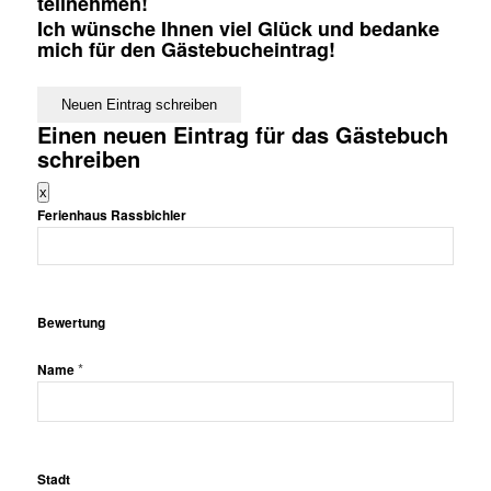
teilnehmen!
Ich wünsche Ihnen viel Glück und bedanke
mich für den Gästebucheintrag!
Einen neuen Eintrag für das Gästebuch
schreiben
Dieses
x
Formular
Ferienhaus Rassbichler
ausblenden
Bewertung
*
Name
Stadt