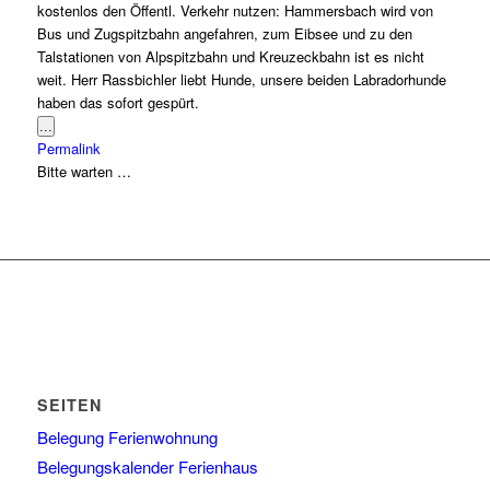
kostenlos den Öffentl. Verkehr nutzen: Hammersbach wird von
Bus und Zugspitzbahn angefahren, zum Eibsee und zu den
Talstationen von Alpspitzbahn und Kreuzeckbahn ist es nicht
weit. Herr Rassbichler liebt Hunde, unsere beiden Labradorhunde
haben das sofort gespürt.
Diese
...
Metabox
Permalink
ein-/ausblenden.
Bitte warten …
SEITEN
Belegung Ferienwohnung
Belegungskalender Ferienhaus