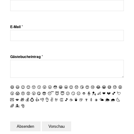
*
E-Mail
*
Gästebucheintrag
😄
😃
😉
😊
😚
😗
😜
😛
😳
😁
😬
😌
😞
😘
😍
😢
😂
😭
😅
😓
😩
😮
😱
😠
😡
😤
😋
😎
😴
😈
😇
😕
😏
😑
👲
👮
💂
👶
❤
💔
💕
💘
💌
💋
🎁
💰
💍
👍
👎
👌
✌️
🤘
👏
🎵
☕️
🍵
🍺
🍷
🍼
☀️
🌤
🌦
🌧
🌜
🌈
🏝
🎅