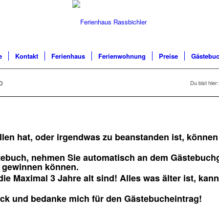
e
Kontakt
Ferienhaus
Ferienwohnung
Preise
Gästebu
o
Du bist hier:
llen hat, oder irgendwas zu beanstanden ist, könne
stebuch, nehmen Sie automatisch an dem Gästebuchge
n gewinnen können.
e Maximal 3 Jahre alt sind! Alles was älter ist, kan
ück und bedanke mich für den Gästebucheintrag!