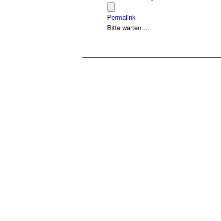
Diese
...
Metabox
Permalink
ein-/ausblenden.
Bitte warten …