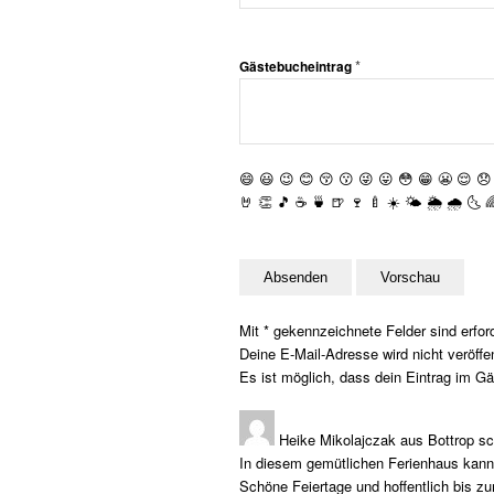
*
Gästebucheintrag
😄
😃
😉
😊
😚
😗
😜
😛
😳
😁
😬
😌
😞
🤘
👏
🎵
☕️
🍵
🍺
🍷
🍼
☀️
🌤
🌦
🌧
🌜

Mit * gekennzeichnete Felder sind erford
Deine E-Mail-Adresse wird nicht veröffen
Es ist möglich, dass dein Eintrag im Gä
Heike Mikolajczak
aus
Bottrop
sc
In diesem gemütlichen Ferienhaus kann 
Schöne Feiertage und hoffentlich bis z