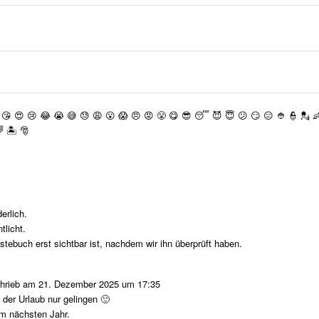
😘
😍
😢
😂
😭
😅
😓
😩
😮
😱
😠
😡
😤
😋
😎
😴
😈
😇
😕
😏
😑
👲
👮
💂


🏝
🎅
erlich.
tlicht.
stebuch erst sichtbar ist, nachdem wir ihn überprüft haben.
hrieb am
21. Dezember 2025
um
17:35
der Urlaub nur gelingen 🙂
um nächsten Jahr.