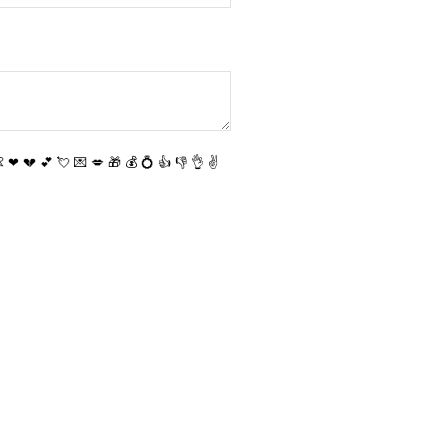

❤
💔
💕
💘
💌
💋
🎁
💰
💍
👍
👎
👌
✌️