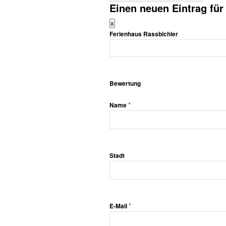
Einen neuen Eintrag fü
Dieses
x
Formular
Ferienhaus Rassbichler
ausblenden
Bewertung
*
Name
Stadt
*
E-Mail